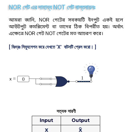
b
s
NOR
NOT
a
গেট
এর
সাহায্য
গেট
বাস্তবায়নঃ
h
o
e
t
a
আমরা জানি, NOR গেটের সবকয়টি ইনপুট একই হলে
o
n
s
আউটপুট কমপ্লিমেন্ট বা তাদের ঠিক বিপরীত হয়। অর্থাৎ
r
k
g
এক্ষেত্রে NOR গেট NOT গেটের মত আচরণ করে।
A
e
e
p
[ বিঃদ্রঃ সিম্যুলেশন করে দেখতে ‘X’ বাটনটি প্রেস করো। ]
r
p
সত্যক সারণী
Input
Output
x
x̄