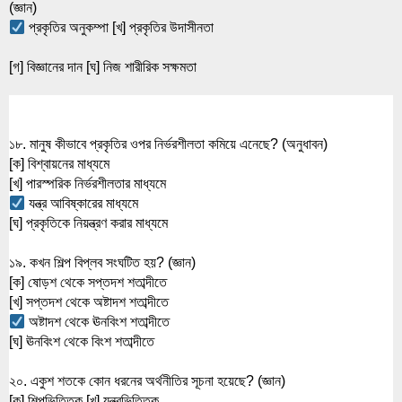
(জ্ঞান)
 প্রকৃতির অনুকম্পা [খ] প্রকৃতির উদাসীনতা
[গ] বিজ্ঞানের দান [ঘ] নিজ শারীরিক সক্ষমতা
১৮. মানুষ কীভাবে প্রকৃতির ওপর নির্ভরশীলতা কমিয়ে এনেছে? (অনুধাবন)
[ক] বিশ্বায়নের মাধ্যমে
[খ] পারস্পরিক নির্ভরশীলতার মাধ্যমে
 যন্ত্র আবিষ্কারের মাধ্যমে
[ঘ] প্রকৃতিকে নিয়ন্ত্রণ করার মাধ্যমে
১৯. কখন শিল্প বিপ্লব সংঘটিত হয়? (জ্ঞান)
[ক] ষোড়শ থেকে সপ্তদশ শতাব্দীতে
[খ] সপ্তদশ থেকে অষ্টাদশ শতাব্দীতে
 অষ্টাদশ থেকে ঊনবিংশ শতাব্দীতে
[ঘ] ঊনবিংশ থেকে বিংশ শতাব্দীতে
২০. একুশ শতকে কোন ধরনের অর্থনীতির সূচনা হয়েছে? (জ্ঞান)
[ক] শিল্পভিত্তিক [খ] যন্ত্রভিত্তিক