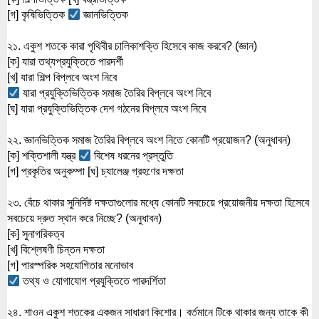
[গ] কৃষিভিত্তিক 
 জ্ঞানভিত্তিক
২১. একুশ শতকে কারা পৃথিবীর চালিকাশক্তি হিসেবে কাজ করবে? (জ্ঞান)
[ক] যারা তথ্যপ্রযুক্তিতে পারদর্শী
[খ] যারা শিল্প বিপ্লবে অংশ নিবে
 যারা প্রযুক্তিভিত্তিক সমাজ তৈরির বিপ্লবে অংশ নিবে
[ঘ] যারা প্রযুক্তিভিত্তিক দেশ গঠনের বিপ্লবে অংশ নিবে
২২. জ্ঞানভিত্তিক সমাজ তৈরির বিপ্লবে অংশ নিতে কোনটি প্রয়োজন? (অনুধাবন)
[ক] শক্তিশালী যন্ত্র 
 বিশেষ ধরনের প্রস্তুতি
[গ] প্রকৃতির অনুকম্পা [ঘ] চ্যালেঞ্জ গ্রহণের দক্ষতা
২৩. বেঁচে থাকার সুনির্দিষ্ট দক্ষতাগুলোর মধ্যে কোনটি সবচেয়ে প্রয়োজনীয় দক্ষতা হিসেবে 
সবচেয়ে দ্রুত স্থান করে নিচ্ছে? (অনুধাবন)
[ক] সুনাগরিকত্ব
[খ] বিশ্লেষণী চিন্তন দক্ষতা
[গ] পারস্পরিক সহযোগিতার মনোভাব
 তথ্য ও যোগাযোগ প্রযুক্তিতে পারদর্শিতা
২৪. শাওন একুশ শতকের একজন সাধারণ কিশোর। বর্তমানে টিকে থাকার জন্য তাকে কী 