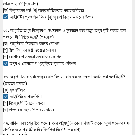
জানতে হবে? (প্রয়োগ)
[ক] বিশ্বায়নের শর্ত [খ] আন্তর্জাতিকতার প্রয়োজনীয়তা
 আইসিটির প্রাথমিক বিষয় [ঘ] সুনাগরিকত্ব অর্জনের উপায়
২৫. সংগৃহীত তথ্য বিশ্লেষণ, সংযোজন ও মূল্যায়ন করে নতুন তথ্য সৃষ্টি করতে হলে 
প্রথমে কী শিখতে হবে? (প্রয়োগ)
[ক] প্রকৃতিকে নিয়ন্ত্রণে আনার কৌশল
[খ] শিল্প বিপ্লবে জয়ী হওয়ার কৌশল
[গ] যোগাযোগ সমস্যা সমাধানের কৌশল
 তথ্য ও যোগাযোগ প্রযুক্তির ব্যবহার কৌশল
২৬. একুশ শতকে চ্যালেঞ্জের মোকাবিলায় কোন ধরনের দক্ষতা অর্জন করা অপরিহার্য? 
(উচ্চতর দক্ষতা)
[ক] সৃজনশীলতা
 আইসিটিতে পারদর্শিতা
[গ] বিশ্লেষণী চিন্তন দক্ষতা
[ঘ] পাস্পরিক সহযোগিতার মনোভাব
২৭. রাকিব নবম শ্রেণিতে পড়ে। তার পাঠ্যসূচির কোন বিষয়টি তাকে একুশ শতকের দক্ষ 
নাগরিক হতে প্রাথমিক দিকনির্দেশনা দিবে? (প্রয়োগ)