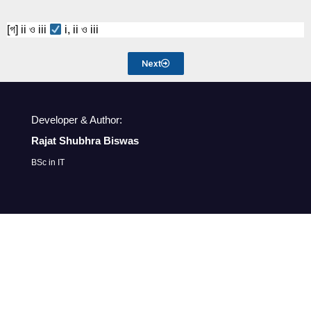
[গ] ii ও iii 
 i, ii ও iii
Next
Developer & Author:
Rajat Shubhra Biswas
BSc in IT
copyrights
©
2023 ictoons. All Rights Reserved