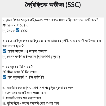
b
s
নৈর্ব্যক্তিক অভীক্ষা (SSC)
a
h
o
e
t
a
o
n
১. লন্ডন বিজ্ঞান জাদুঘর যান্ত্রিকভাবে গণনা করতে সক্ষম ইঞ্জিন কত সালে তৈরি করে?
s
r
k
[ক] ১৮৩৩ [খ] ১৮৪২
g
A
e
[গ] ১৯৫৩ 
 ১৯৯১
e
p
২. কোন আবিষ্কারকের আবিষ্কারের ফলে আজকের পৃথিবীতে ঘরে বসেই অফিসের কাজ 
r
p
করা সম্ভব হচ্ছে?
 চার্লস ব্যাবেজ [খ] অ্যাডা লাভলেস
[গ] জেমস ক্লার্ক ম্যাক্সওয়েল [ঘ] জগদীশ চন্দ্র বসু
৩. ফেসবুকের নির্মাতা কে?
[ক] স্টিভ জবস [খ] বিল গেটস
 মার্ক জুকারবার্গ [ঘ] টিম বার্নার্স লি
৪. সরকারি কাজে তথ্য ও যোগাযোগ প্রযুক্তি ব্যবহারের ফলে-
i. স্বল্পসময়ে সরকারি সেবা পাওয়া যাবে
ii. সরকারি সেবার মান উন্নত হবে
iii. ছুটির দিনেও অনেক সরকারি সেবা পাওয়া যাবে