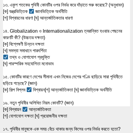
১৩. একুশ শতকের পৃথিবী কোনটির ওপর নির্ভর করে দাঁড়াতে শুরু করেছে? (অনুধাবন)
[ক] যন্ত্রভিত্তিক 
 জ্ঞানভিত্তিক অর্থনীতি
[গ] বিশ্বায়নের ধারণা [ঘ] আন্তর্জাতিকতার ধারণা
১৪. Globalization ও Internationalization ত্বরান্বিত হওয়ার পেছনের 
কারণটি কী? (উচ্চতর দক্ষতা)
[ক] বিশ্লেষণী চিন্তন দক্ষতা
[খ] সমস্যা সমাধানে পারদর্শিতা
 তথ্য ও যোগাযোগ প্রযুক্তি
[ঘ] পারস্পরিক সহযোগিতা মনোভাব
১৫. কোনটির কারণে দেশের সীমানা এখন নিজের দেশের গণ্ডি ছাড়িয়ে সারা পৃথিবীতে 
ছড়িয়ে পড়েছে? (জ্ঞান)
[ক] শিল্প বিপ্লব 
 বিশ্বায়ন
[গ] আন্তর্জাতিকতা [ঘ] জ্ঞানভিত্তিক অর্থনীতি
১৬. নতুন পৃথিবীর অলিখিত নিয়ম কোনটি? (জ্ঞান)
[ক] বিশ্বায়ন 
 আন্তর্জাতিকতা
[গ] যোগাযোগ দক্ষতা [ঘ] প্রয়োজনীয় দক্ষতা
১৭. পৃথিবীর মানুষকে এক সময় বেঁচে থাকার জন্য কিসের ওপর নির্ভর করতে হতো? 