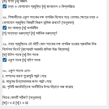
[ক] গণিত [খ] বিজ্ঞান
 তথ্য ও যোগাযোগ প্রযুক্তি [ঘ] বাংলাদেশ ও বিশ্বপরিচয়
২৮. শিক্ষার্থীদের একুশ শতকের দক্ষ নাগরিক হিসেবে গড়ে তোলার ক্ষেত্রে তথ্য ও 
যোগাযোগ প্রযুক্তি বিষয়টি কিরূপ ভূমিকা রাখবে? (অনুধাবন)
 যত সামান্য [খ] অপরিসীম
[গ] অত্যন্ত গুরুত্বপূর্ণ [ঘ] সর্বাধিক গুরুত্বপূর্ণ
২৯. তথ্য প্রযুক্তির এই বইটি কোন শতকের দক্ষ নাগরিক হওয়ার প্রাথমিক দিক 
নির্দেশনা দিবে? [বাগেরহাট সরকারি বালিকা উচ্চ বিদ্যালয়]
[ক] উনিশ শতক [খ] বিশ শতক
 একুশ শতক [ঘ] বাইশ শতক
৩০. একুশ শতকে এসে-
i. সম্পদের ধারণা পুরোপুরি পাল্টে গেছে
ii. মানুষের চিন্তাভাবনার জগৎ পাল্টে গেছে
iii. পৃথিবী জ্ঞানভিত্তিক অর্থনীতির উপর দাঁড়াতে শুরু করেছে
নিচের কোনটি সঠিক? (অনুধাবন)
[ক] i ও ii [খ] i ও iii