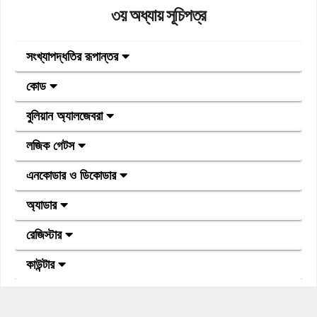
৩য় অধ্যায় সূচিপত্র
সংখ্যাপদ্ধতির রূপান্তর
কোড
বুলিয়ান অ্যালজেবরা
লজিক গেটস
এনকোডার ও ডিকোডার
অ্যাডার
রেজিস্টার
কাউন্টার