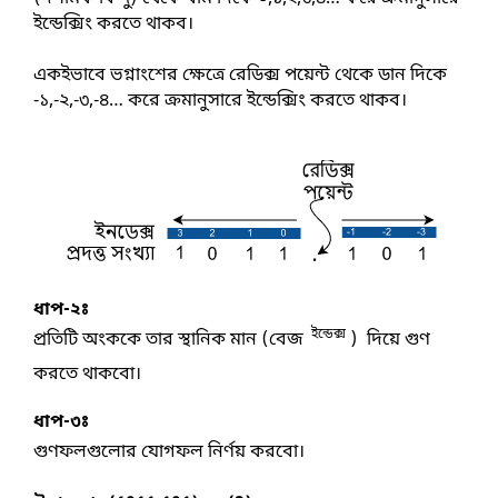
b
s
ইন্ডেক্সিং করতে থাকব।
a
h
o
e
t
a
একইভাবে ভগ্নাংশের ক্ষেত্রে রেডিক্স পয়েন্ট থেকে ডান দিকে 
o
n
s
-১,-২,-৩,-৪… করে ক্রমানুসারে ইন্ডেক্সিং করতে থাকব। 
r
k
g
A
e
e
p
r
p
ধাপ-২ঃ
 ইন্ডেক্স
প্রতিটি অংককে তার স্থানিক মান (বেজ 
 )  দিয়ে গুণ 
করতে থাকবো।
ধাপ-৩ঃ
গুণফলগুলোর যোগফল নির্ণয় করবো।