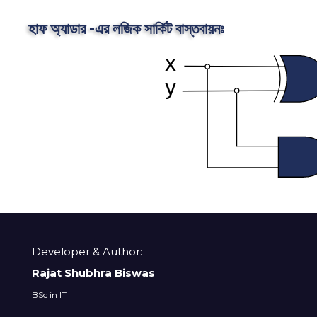
হাফ অ্যাডার -এর লজিক সার্কিট বাস্তবায়নঃ
Developer & Author:
Rajat Shubhra Biswas
BSc in IT