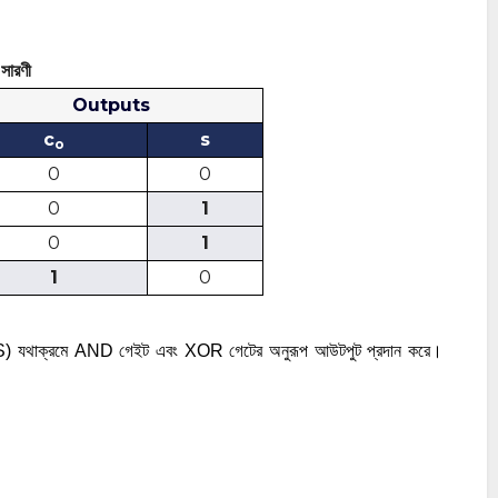
সারণী
Outputs
c
s
o
0
0
0
1
0
1
1
0
) যথাক্রমে AND গেইট এবং XOR গেটের অনুরূপ আউটপুট প্রদান করে। 