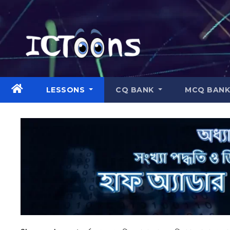
LESSONS
CQ BANK
MCQ BAN