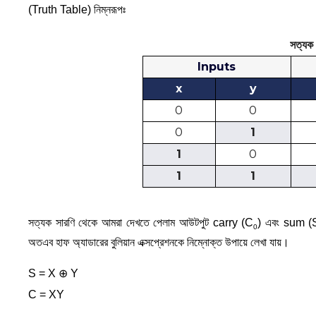
(Truth Table) নিম্নরূপঃ
সত্যক 
Inputs
x
y
0
0
0
1
1
0
1
1
সত্যক সারণি থেকে আমরা দেখতে পেলাম আউটপুট carry (C
) এবং sum (S
0
অতএব হাফ অ্যাডারের বুলিয়ান এক্সপ্রেশনকে নিম্নোক্ত উপায়ে লেখা যায়।
S = X ⊕ Y
C = XY