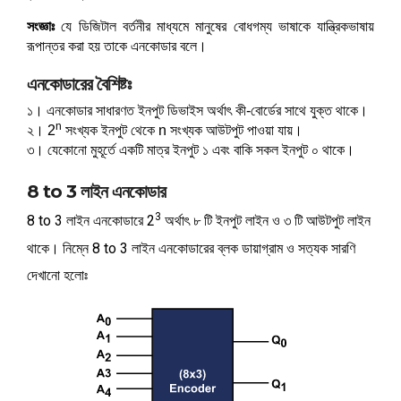
b
s
a
সংজ্ঞাঃ
 যে ডিজিটাল বর্তনীর মাধ্যমে মানুষের বোধগম্য ভাষাকে যান্ত্রিকভাষায় 
h
o
e
রূপান্তর করা হয় তাকে এনকোডার বলে।
t
a
o
n
s
এনকোডারের বৈশিষ্টঃ
r
k
g
A
১। এনকোডার সাধারণত ইনপুট ডিভাইস অর্থাৎ কী-বোর্ডের সাথে যুক্ত থাকে।
e
e
n
২। 2
 সংখ্যক ইনপুট থেকে n সংখ্যক আউটপুট পাওয়া যায়।
p
৩। যেকোনো মুহূর্তে একটি মাত্র ইনপুট ১ এবং বাকি সকল ইনপুট ০ থাকে।
r
p
8 to 3 লাইন এনকোডার
3
8 to 3 লাইন এনকোডারে 2
অর্থাৎ ৮ টি ইনপুট লাইন ও ৩ টি আউটপুট লাইন
থাকে। নিম্নে 8 to 3 লাইন এনকোডারের ব্লক ডায়াগ্রাম ও সত্যক সারণি
দেখানো হলোঃ