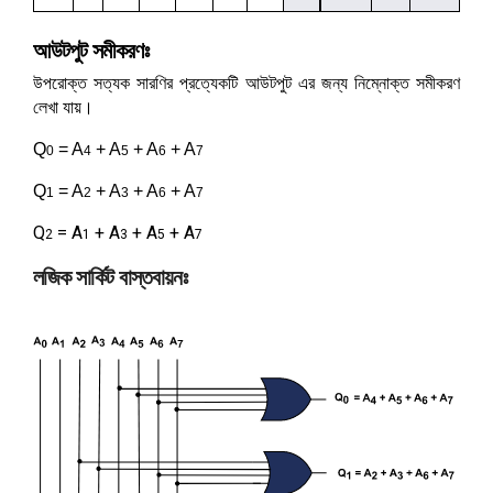
আউটপুট সমীকরণঃ 
উপরোক্ত সত্যক সারণির প্রত্যেকটি আউটপুট এর জন্য নিম্নোক্ত 
সমীকরণ 
লেখা যায়।
Q
 = A
 + A
 + A
 + A
0
4
5
6
7
Q
 = A
 + A
 + A
 + A
1
2
3
6
7
Q
 = A
 + A
 + A
 + A
2
1
3
5
7
লজিক সার্কিট বাস্তবায়নঃ