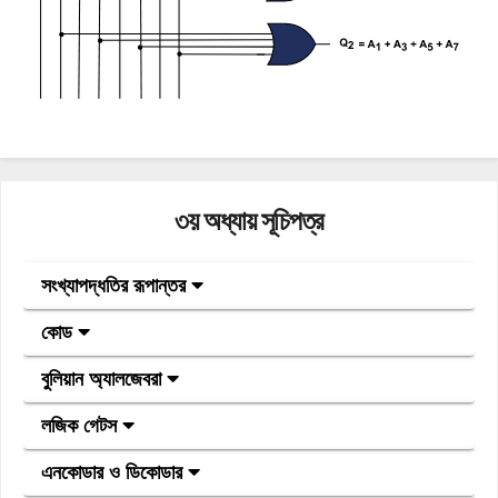
৩য় অধ্যায় সূচিপত্র
সংখ্যাপদ্ধতির রূপান্তর
কোড
বুলিয়ান অ্যালজেবরা
লজিক গেটস
এনকোডার ও ডিকোডার