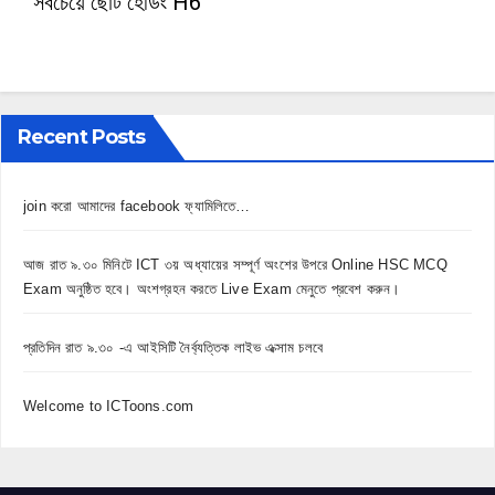
সবচেয়ে ছোট হেডিং H6
Recent Posts
join করো আমাদের facebook ফ্যামিলিতে…
আজ রাত ৯.৩০ মিনিটে ICT ৩য় অধ্যায়ের সম্পূর্ণ অংশের উপরে Online HSC MCQ
Exam অনুষ্ঠিত হবে। অংশগ্রহন করতে Live Exam মেনুতে প্রবেশ করুন।
প্রতিদিন রাত ৯.৩০ -এ আইসিটি নৈর্ব্যত্তিক লাইভ এক্সাম চলবে
Welcome to ICToons.com