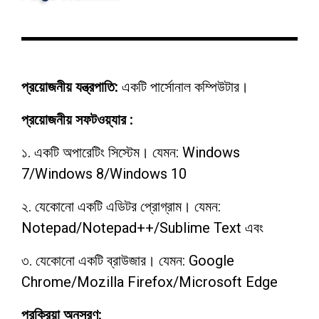
b
s
a
h
o
e
t
a
o
n
s
r
k
g
A
প্রয়োজনীয় যন্ত্রপাতি:
একটি পার্সোনাল কম্পিউটার।
e
e
p
প্রয়োজনীয় সফটওয়্যার :
r
p
১. একটি অপারেটিং সিস্টেম। যেমন: Windows
7/Windows 8/Windows 10
২. যেকোনো একটি এডিটর প্রোগ্রাম। যেমন:
Notepad/Notepad++/Sublime Text এবং
৩. যেকোনো একটি ব্রাউজার। যেমন: Google
Chrome/Mozilla Firefox/Microsoft Edge
প্রক্রিয়া অনুসরণ: