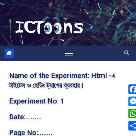
Name of the Experiment: Html -এ
টাইটেল ও হেডিং ট্যাগের ব্যবহার।
F
Experiment No: 1
a
M
Date:.........
c
e
W
e
s
Page No:........
h
S