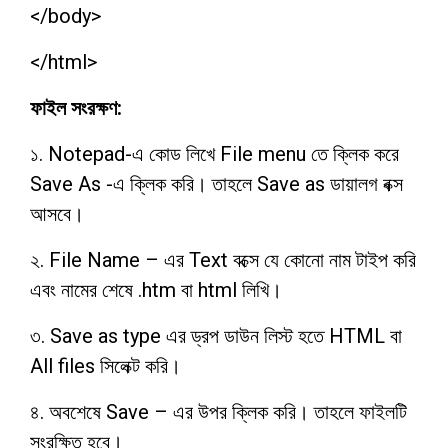
</body>
</html>
ফাইল সংরক্ষণ:
১. Notepad-এ কোড লিখে File menu তে ক্লিক করে
Save As -এ ক্লিক করি। তাহলে Save as ডায়ালগ বক্স
আসবে।
২. File Name – এর Text বক্সে যে কোনো নাম টাইপ করি
এবং নামের শেষে .htm বা html লিখি।
৩. Save as type এর ড্রপ ডাউন লিস্ট হতে HTML বা
All files সিলেক্ট করি।
৪. অবশেষে Save – এর উপর ক্লিক করি। তাহলে ফাইলটি
সংরক্ষিত হবে।