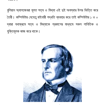
b
s
a
h
o
বুলিয়ান
অ্যালজেবরা
মূলত সত্য ও মিথ্যা এই দুই অবস্থার উপর ভিত্তি করে
e
t
a
o
তৈরী। কম্পিউটার যেহেতু বাইনারী পদ্ধতি ব্যবহার করে তাই কম্পিউটার ১ ও ০
n
s
r
k
দ্বারা যথাক্রমে সত্য ও মিথ্যাকে প্রকাশের মাধ্যমে সকল গানিতিক ও
g
A
e
যুক্তিমূলক কাজ করে থাকে।
e
p
r
p