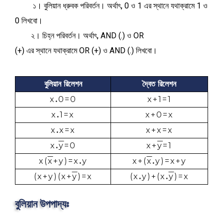
১। বুলিয়ান ধ্রুবক পরিবর্তন। অর্থাৎ, 0 ও 1 এর স্থানে যথাক্রামে 1 ও
0 লিখবো।
২। চিহ্ন পরিবর্তন। অর্থাৎ,
AND (.) ও OR
(+) এর স্থানে যথাক্রামে OR (+) ও AND (.) লিখবো।
বুলিয়ান রিলেশন
দ্বৈত রিলেশন
x
.
0=0
x+1=1
x
.
1=x
x+0=x
x
.
x=x
x+x=x
x
.
y
=0
x+
y
=1
x(
x
+y)=x
.
y
x+(
x
.
y)=x+y
(x+y)(x+
y
)=x
(x
.
y)+(x
.
y
)=x
বুলিয়ান উপপাদ্যঃ