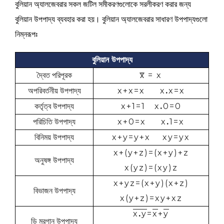
বুলিয়ান অ্যালজেবরার সকল জটিল সমীকরণগুলোকে সরলীকরণ করার জন্য
বুলিয়ান উপপাদ্য ব্যবহার করা হয়। বুলিয়ান
অ্যালজেবরার সাধারণ উপপাদ্যগুলো
নিম্নরূপঃ
বুলিয়ান উপপাদ্য
দ্বৈত পরিপূরক
x̿ = x
অপরিবর্তনীয় উপপাদ্য
x+x=x x
.
x=x
কর্তৃত্ব উপপাদ্য
x+1=1 x
.
0=0
পরিচিতি উপপাদ্য
x+0=x x
.
1=x
বিনিময় উপপাদ্য
x+y=y+x xy=yx
x+(y+z)=(x+y)+z
অনুষঙ্গ উপপাদ্য
x(yz)=(xy)z
x+yz=(x+y)(x+z)
বিভাজন উপপাদ্য
x(y+z)=xy+xz
x
.
y
=
x
+
y
ডি মরগান উপপাদ্য