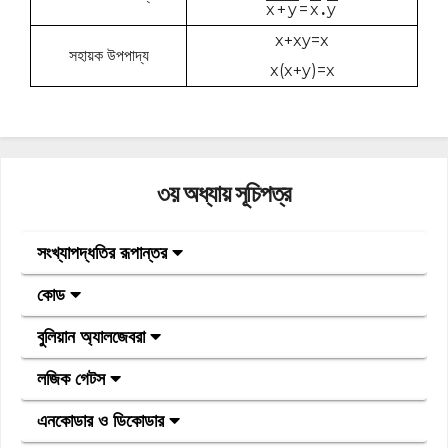
x+y
=
x
.
y
x+xy=x
সহায়ক উপপাদ্য
x(x+y)=x
৩য় অধ্যায় সূচিপত্র
সংখ্যাপদ্ধতির রূপান্তর
কোড
বুলিয়ান অ্যালজেবরা
লজিক গেটস
এনকোডার ও ডিকোডার