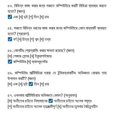
৫৩. বিভিন্ন কাজ করার জন্য শুরুতে কম্পিউটারে কয়টি মিডিয়া ব্যবহার করতে 
হতো? (জ্ঞান)
 এক [খ] দুই [গ] তিন [ঘ] চার
৫৪. শুরুতে বিভিন্ন ধরনের কাজ করার জন্য কম্পিউটারে কোন মাধ্যমটি ব্যবহৃত 
হতো? (প্রয়োগ)
 বর্ণ [খ] চিত্র [গ] শব্দ [ঘ] তথ্য
৫৫. কোনটির প্রোগ্রামিং করার ক্ষমতা রয়েছে? (জ্ঞান)
[ক] লেজার সেন্সর [খ] ইকুয়ালাইজার
 কম্পিউটার [ঘ] ক্যালকুলেটর
৫৬. কম্পিউটার মাল্টিমিডিয়া দ্বারা যে ইন্টারঅ্যাকটিভ অভিজ্ঞতা বোঝায় তার 
উপাদান কয়টি? (জ্ঞান)
[ক] এক [খ] দুই 
 তিন [ঘ] চার
৫৭. এখনকার মাল্টিমিডিয়ার অভিজ্ঞতা কেমন? (অনুধাবন)
[ক] অতীতের চাইতে নিম্নমানের 
 অতীতের চাইতে অনেক সমৃদ্ধ
[গ] অতীতের চাইতে অনেক ত্রæটিপূর্ণ [ঘ] অতীতের তুলনায় বৈচিত্র্যহীন