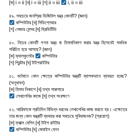
[ক] i ও ii [খ] i ও iii [গ] ii ও iii 
 i, ii ও iii
৪৯. সবচেয়ে জনপ্রিয় ডিজিটাল যন্ত্র কোনটি? (জ্ঞান)
 কম্পিউটার [খ] সিডিপ্লেয়ার
[গ] লেজার সেন্সর [ঘ] থ্রিডিটিভি
৫০. নিচের কোনটি গণনা যন্ত্র বা হিসাবনিকাশ করার যন্ত্র হিসেবেই সমধিক 
পরিচিত হয়ে আসছে? (জ্ঞান)
[ক] ক্যালকুলেটর 
 কম্পিউটার
[গ] প্রিন্টার [ঘ] টাইপরাইটার
৫১. বর্তমানে কোন ক্ষেত্রে কম্পিউটার যন্ত্রটি ব্যাপকভাবে ব্যবহৃত হচ্ছে? 
(অনুধাবন)
[ক] হিসাব নিকাশে [খ] তথ্য পারাপারে
 লেখালেখির কাজে [ঘ] তথ্য সংরক্ষণে
৫২. আরিফাকে প্রতিদিন বিভিন্ন ধরনের লেখালেখির কাজ করতে হয়। এক্ষেত্রে 
তার জন্য কোন যন্ত্রাটি ব্যবহার করা সবচেয়ে সুবিধাজনক? (প্রয়োগ)
[ক] ফ্যাক্স মেশিন [খ] টাইপ রাইটার
 কম্পিউটার [ঘ] মোবাইল ফোন