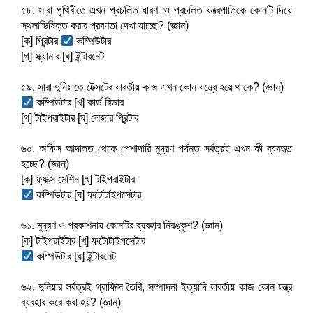
৫৮. সারা পৃথিবীতে এখন প্রচলিত ধারণা ও প্রচলিত যন্ত্রপাতিকে কোনটি দিয়ে 
স্থলাভিষিক্ত করার প্রবণতা দেখা যাচ্ছে? (জ্ঞান)
[ক] প্রিন্টার 
 কম্পিউটার
[গ] স্ক্যানার [ঘ] ইন্টারনেট
৫৯. সারা দুনিয়াতে টেক্সটের যাবতীয় কাজ এখন কোন যন্ত্রে হয়ে থাকে? (জ্ঞান)
 কম্পিউটার [খ] কার্ড রিডার
[গ] টাইপরাইটার [ঘ] লেজার প্রিন্টার
৬০. অফিস আদালত থেকে পেশাদারি মুদ্রণ পর্যন্ত সর্বত্রই এখন কী ব্যবহৃত 
হচ্ছে? (জ্ঞান)
[ক] ফ্যাক্স মেশিন [খ] টাইপরাইটার
 কম্পিউটার [ঘ] ফটোটাইপসেটার
৬১. মুদ্রণ ও প্রকাশনায় কোনটির ব্যবহার নিরঙ্কুশ? (জ্ঞান)
[ক] টাইপরাইটার [খ] ফটোটাইপসেটার
 কম্পিউটার [ঘ] ইন্টারনেট
৬২. দুনিয়ার সর্বত্রই গ্রাফিক্স তৈরি, সম্পাদনা ইত্যাদি যাবতীয় কাজ কোন যন্ত্র 
ব্যবহার করে করা হয়? (জ্ঞান)