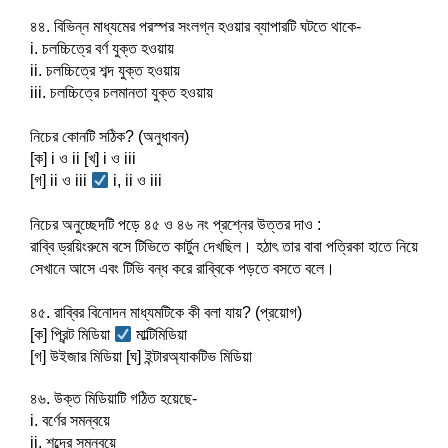
৪৪. বিভিন্ন মাধ্যমের পরস্পর সংলগ্ন হওয়ার ব্যাপারটি ঘটতে থাকে-
i. চলচ্চিত্রে বর্ণ যুক্ত হওয়ায়
ii. চলচ্চিত্রে শব্দ যুক্ত হওয়ায়
iii. চলচ্চিত্রে চলমানতা যুক্ত হওয়ায়
নিচের কোনটি সঠিক? (অনুধাবন)
[ক] i ও ii [খ] i ও iii
[গ] ii ও iii 
 i, ii ও iii
নিচের অনুচ্ছেদটি পড়ে ৪৫ ও ৪৬ নং প্রশ্নের উত্তর দাও :
রাব্বি ড্রয়িংরুমে বসে টিভিতে কার্টুন দেখছিল। হঠাৎ তার বাবা পত্রিকা হাতে নিয়ে 
সেখানে আসে এবং টিভি বন্ধ করে রাব্বিকে পড়তে বসতে বলে।
৪৫. রাব্বির বিনোদন মাধ্যমটিকে কী বলা যায়? (প্রয়োগ)
[ক] প্রিন্ট মিডিয়া 
 মাল্টিমিডিয়া
[গ] উইজার মিডিয়া [ঘ] ইন্টারঅ্যাকটিভ মিডিয়া
৪৬. উক্ত মিডিয়াটি গঠিত হয়েছে-
i. বর্ণের সমন্বয়ে
ii. শব্দের সমন্বয়ে