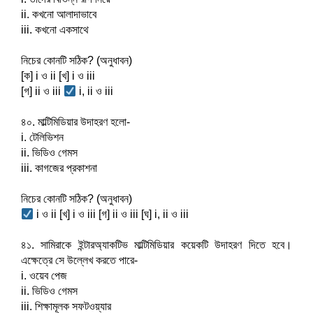
ii. কখনো আলাদাভাবে
iii. কখনো একসাথে
নিচের কোনটি সঠিক? (অনুধাবন)
[ক] i ও ii [খ] i ও iii
[গ] ii ও iii 
 i, ii ও iii
৪০. মাল্টিমিডিয়ার উদাহরণ হলো-
i. টেলিভিশন
ii. ভিডিও গেমস
iii. কাগজের প্রকাশনা
নিচের কোনটি সঠিক? (অনুধাবন)
 i ও ii [খ] i ও iii [গ] ii ও iii [ঘ] i, ii ও iii
৪১. সামিরাকে ইন্টারঅ্যাকটিভ মাল্টিমিডিয়ার কয়েকটি উদাহরণ দিতে হবে। 
এক্ষেত্রে সে উল্লেখ করতে পারে-
i. ওয়েব পেজ
ii. ভিডিও গেমস
iii. শিক্ষামূলক সফটওয়্যার