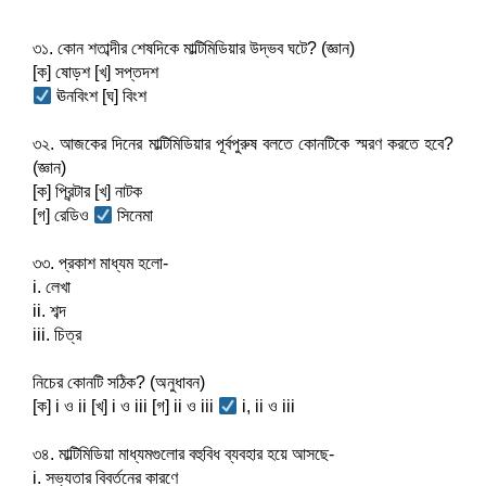
b
s
a
h
o
৩১. কোন শতাব্দীর শেষদিকে মাল্টিমিডিয়ার উদ্ভব ঘটে? (জ্ঞান)
e
t
a
[ক] ষোড়শ [খ] সপ্তদশ
o
n
s
 ঊনবিংশ [ঘ] বিংশ
r
k
g
A
e
৩২. আজকের দিনের মাল্টিমিডিয়ার পূর্বপুরুষ বলতে কোনটিকে স্মরণ করতে হবে? 
e
p
(জ্ঞান)
r
[ক] প্রিন্টার [খ] নাটক
p
[গ] রেডিও 
 সিনেমা
৩৩. প্রকাশ মাধ্যম হলো-
i. লেখা
ii. শব্দ
iii. চিত্র
নিচের কোনটি সঠিক? (অনুধাবন)
[ক] i ও ii [খ] i ও iii [গ] ii ও iii 
 i, ii ও iii
৩৪. মাল্টিমিডিয়া মাধ্যমগুলোর বহুবিধ ব্যবহার হয়ে আসছে-
i. সভ্যতার বিবর্তনের কারণে