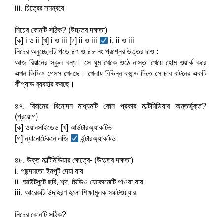
iii. চিত্রের সমন্বয়ে
নিচের কোনটি সঠিক? (উচ্চতর দক্ষতা)
[ক] i ও ii [খ] i ও iii [গ] ii ও iii 
 i, ii ও iii
নিচের অনুচ্ছেদটি পড়ে ৪৭ ও ৪৮ নং প্রশ্নের উত্তর দাও :
আজ রিয়ানের স্কুল বন্ধ। সে ঘুম থেকে ওঠে নাস্তা খেয়ে হোম ওয়ার্ক করে 
এখন ভিডিও গেমস খেলছে। খেলায় বিভিন্ন কমান্ড দিতে সে চার বাটনের একটি 
কীপ্যাড ব্যবহার করছে।
৪৭. রিয়ানের বিনোদন মাধ্যমটি কোন প্রকার মাল্টিমিডিয়ার অন্তর্ভুক্ত? 
(প্রয়োগ)
[ক] ওয়ানসাইডেড [খ] আউটারঅ্যাকটিভ
[গ] ন্যানোটেকনোলজি 
 ইন্টারঅ্যাকটিভ
৪৮. উক্ত মাল্টিমিডিয়ার ক্ষেত্রে- (উচ্চতর দক্ষতা)
i. পছন্দমতো ইনপুট দেয়া যায়
ii. আউটপুটে ছবি, শব্দ, ভিডিও যেকোনোটি পাওয়া যায়
iii. আরেকটি উদাহরণ হলো শিক্ষামূলক সফটওয়্যার
নিচের কোনটি সঠিক?