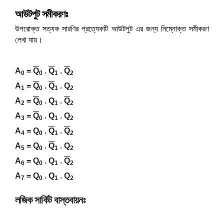
আউটপুট সমীকরণঃ
উপরোক্ত সত্যক সারণির প্রত্যেকটি আউটপুট এর জন্য নিম্নোক্ত
সমীকরণ
লেখা যায়।
A
=
Q
.
Q
.
Q
0
0
1
2
A
=
Q
.
Q
. Q
1
0
1
2
A
=
Q
. Q
.
Q
2
0
1
2
A
=
Q
. Q
. Q
3
0
1
2
A
= Q
.
Q
.
Q
4
0
1
2
A
= Q
.
Q
. Q
5
0
1
2
A
= Q
. Q
.
Q
6
0
1
2
A
= Q
. Q
. Q
7
0
1
2
লজিক সার্কিট বাস্তবায়নঃ