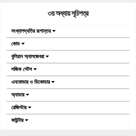
৩য় অধ্যায় সূচিপত্র
সংখ্যাপদ্ধতির রূপান্তর
কোড
বুলিয়ান অ্যালজেবরা
লজিক গেটস
এনকোডার ও ডিকোডার
অ্যাডার
রেজিস্টার
কাউন্টার