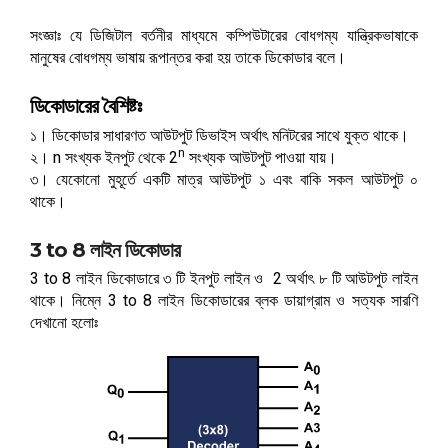
b
s
a
h
সংজ্ঞাঃ যে ডিজিটাল বর্তনীর মাধ্যমে কম্পিউটারের বোধগম্য যান্ত্রিকভাষাকে
o
e
t
মানুষের বোধগম্য ভাষায় রূপান্তর করা হয় তাকে ডিকোডার বলে।
a
o
n
s
r
k
ডিকোডারের বৈশিষ্টঃ
g
A
e
১। ডিকোডার সাধারণত আউটপুট ডিভাইস অর্থাৎ মনিটরের সাথে যুক্ত থাকে।
e
p
n
২। n সংখ্যক ইনপুট থেকে 2
সংখ্যক আউটপুট পাওয়া যায়।
r
৩। যেকোনো মুহূর্তে একটি মাত্র আউটপুট ১ এবং বাকি সকল আউটপুট ০
p
থাকে।
3 to 8 লাইন ডিকোডার
3 to 8 লাইন ডিকোডারে ৩ টি ইনপুট লাইন ও 2
অর্থাৎ ৮ টি আউটপুট লাইন
থাকে। নিম্নে 3 to 8 লাইন ডিকোডারের ব্লক ডায়াগ্রাম ও সত্যক সারণি
দেখানো হলোঃ