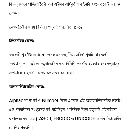
b
বিভিন্নভাবে সাজিয়ে তৈরী করা এইসব অদ্বিতীয় বাইনারী সংকেতকেই বলা হয়
s
a
h
o
কোড।
e
t
a
o
n
s
কোড তৈরীর জন্য বিভিন্ন পদ্ধতি প্রচলিত রয়েছে।
r
k
g
A
e
নিউমেরিক কোডঃ
e
p
r
ইংরেজী শব্দ ‘Number’ থেকে এসেছে ‘নিউমেরিক’ শব্দটি, যার অর্থ
p
সংখ্যাসূচক। অক্টাল, হেক্সাডেসিমাল ও বিসিডি পদ্ধতি ব্যবহার করে শুধুমাত্র
সংখ্যাকে বাইনারী কোডে রূপান্তর করা যায়।
আলফানিউমেরিক কোডঃ
Alphabet বা বর্ণ ও Number মিলে এসেছে এই আলফানিউমেরিক নামটি।
এই পদ্ধতিতে সংখ্যাসহ বর্ণ, যতিচিহ্ন, গানিতিক চিহ্ন ইত্যাদি বাইনারীতে
রূপান্তর করা যায়। ASCII, EBCDIC ও UNICODE আলফানিউমেরিক
কোডিং পদ্ধতি।