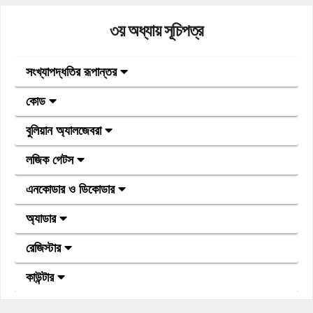
৩য় অধ্যায় সূচিপত্র
সংখ্যাপদ্ধতির রূপান্তর
কোড
বুলিয়ান অ্যালজেবরা
লজিক গেটস
এনকোডার ও ডিকোডার
অ্যাডার
রেজিস্টার
কাউন্টার