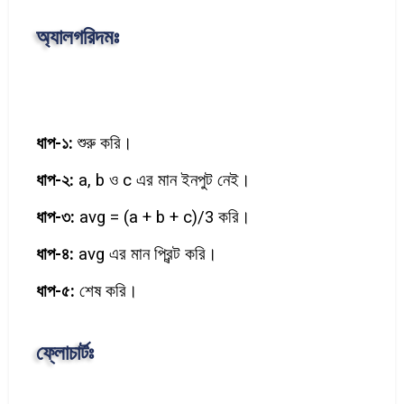
b
s
a
h
অ্যালগরিদমঃ
o
e
t
a
o
n
s
r
k
g
A
e
e
p
ধাপ-১:
 শুরু করি।
r
p
ধাপ-২:
 a, b 
ও
c এর মান ইনপুট নেই।
ধাপ-৩:
 avg = (a + b + c)/3 করি।
ধাপ-৪:
 avg এর মান প্রিন্ট করি।
ধাপ-৫:
 শেষ করি।
ফ্লোচার্টঃ