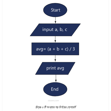
চিত্রঃ ৩ টি সংখ্যার গড় নির্ণয়ের ফ্লোচার্ট