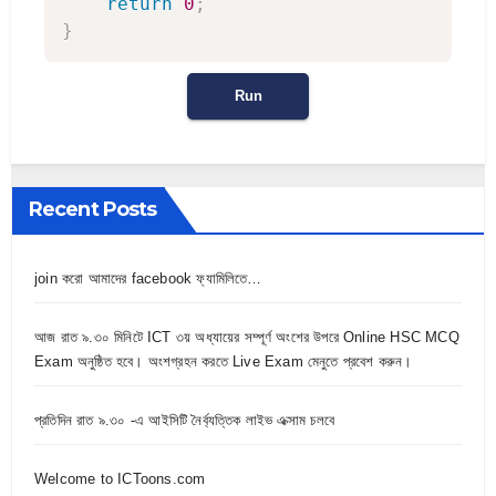
return
0
;
}
Run
Recent Posts
join করো আমাদের facebook ফ্যামিলিতে…
আজ রাত ৯.৩০ মিনিটে ICT ৩য় অধ্যায়ের সম্পূর্ণ অংশের উপরে Online HSC MCQ
Exam অনুষ্ঠিত হবে। অংশগ্রহন করতে Live Exam মেনুতে প্রবেশ করুন।
প্রতিদিন রাত ৯.৩০ -এ আইসিটি নৈর্ব্যত্তিক লাইভ এক্সাম চলবে
Welcome to ICToons.com