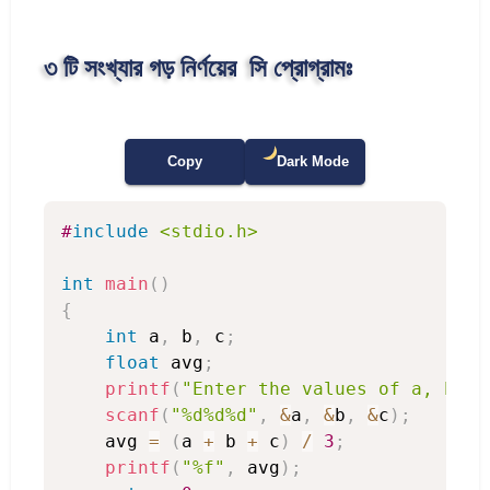
৩ টি সংখ্যার গড় নির্ণয়ের সি প্রোগ্রামঃ
Copy
Dark Mode
#
include
<stdio.h>
int
main
(
)
{
int
 a
,
 b
,
 c
;
float
 avg
;
printf
(
"Enter the values of a, b an
scanf
(
"%d%d%d"
,
&
a
,
&
b
,
&
c
)
;
    avg 
=
(
a 
+
 b 
+
 c
)
/
3
;
printf
(
"%f"
,
 avg
)
;