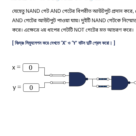
যেহেতু
NAND
গেট AND
গেটের
বিপরীত
আউটপুট প্রদান করে
,
AND গেটের আউটপুট পাওয়া যায়। দুইটি
NAND
গেটকে নিম্মোক
করে। এক্ষেত্রে ২য় ধাপের গেটটি NOT গেটের মত আচরণ করে।
[ বিঃদ্রঃ সিম্যুলেশন করে দেখতে ‘X’ ও ‘Y’ বাটন দুটি প্রেস করো। ]
=
0
x
=
0
y