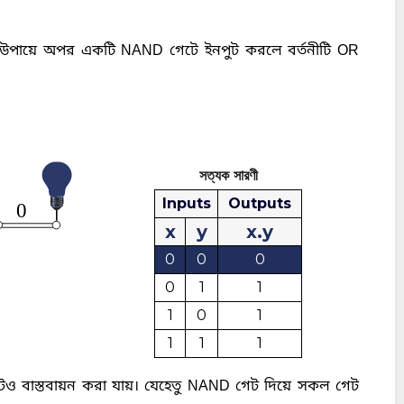
ক্ত উপায়ে অপর একটি
NAND
গেটে ইনপুট করলে বর্তনীটি OR
সত্যক সারণী
Inputs
Outputs
0
x
y
x.y
0
0
0
0
1
1
1
0
1
1
1
1
টও বাস্তবায়ন করা যায়। যেহেতু NAND গেট দিয়ে সকল গেট 