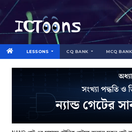
LESSONS
CQ BANK
MCQ BAN