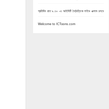
b
s
a
h
o
e
প্রতিদিন রাত ৯.৩০ -এ আইসিটি নৈর্ব্যত্তিক লাইভ এক্সাম চলবে
t
a
o
n
s
r
Welcome to ICToons.com
k
g
A
e
e
p
r
p