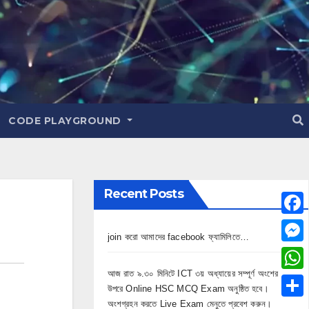
CODE PLAYGROUND
Recent Posts
F
join করো আমাদের facebook ফ্যামিলিতে…
a
M
c
আজ রাত ৯.৩০ মিনিটে ICT ৩য় অধ্যায়ের সম্পূর্ণ অংশের
e
W
উপরে Online HSC MCQ Exam অনুষ্ঠিত হবে।
e
s
h
অংশগ্রহন করতে Live Exam মেনুতে প্রবেশ করুন।
S