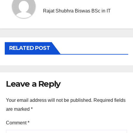
o
er
p
k
Rajat Shubhra Biswas BSc in IT
RELATED POST
Leave a Reply
Your email address will not be published.
Required fields
are marked
*
Comment
*