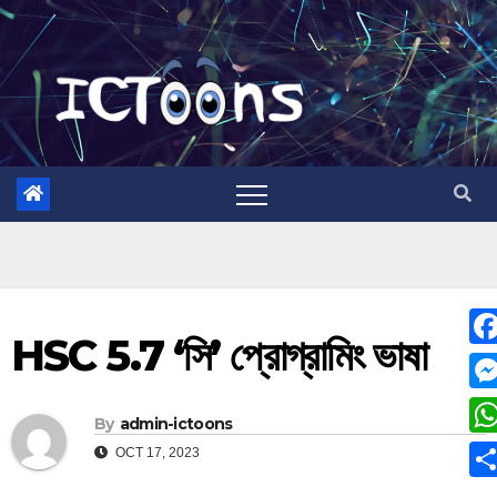
HSC 5.7 ‘সি’ প্রােগ্রামিং ভাষা
F
a
M
By
admin-ictoons
c
e
W
OCT 17, 2023
e
s
h
S