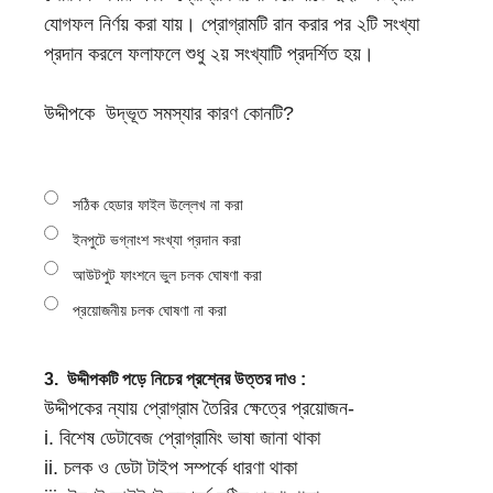
যােগফল নির্ণয় করা যায়। প্রােগ্রামটি রান করার পর ২টি সংখ্যা
প্রদান করলে ফলাফলে শুধু ২য় সংখ্যাটি প্রদর্শিত হয়।
উদ্দীপকে উদ্ভূত সমস্যার কারণ কোনটি?
সঠিক হেডার ফাইল উল্লেখ না করা
ইনপুটে ভগ্নাংশ সংখ্যা প্রদান করা
আউটপুট ফাংশনে ভুল চলক ঘােষণা করা
প্রয়ােজনীয় চলক ঘােষণা না করা
3.
উদ্দীপকটি পড়ে নিচের প্রশ্নের উত্তর দাও :
উদ্দীপকের ন্যায় প্রােগ্রাম তৈরির ক্ষেত্রে প্রয়ােজন-
i. বিশেষ ডেটাবেজ প্রােগ্রামিং ভাষা জানা থাকা
ii. চলক ও ডেটা টাইপ সম্পর্কে ধারণা থাকা