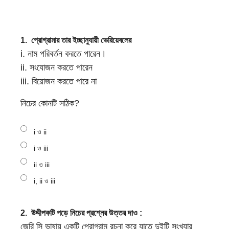
b
s
a
h
o
e
t
a
o
n
1.
প্রােগ্রামার তার ইচ্ছানুযায়ী ভেরিয়েবলের
s
r
k
i. নাম পরিবর্তন করতে পারেন।
g
A
e
ii. সংযােজন করতে পারেন
e
p
iii. বিয়ােজন করতে পারে না
r
p
নিচের কোনটি সঠিক?
i ও ii
i ও iii
ii ও iii
i, ii ও iii
2.
উদ্দীপকটি পড়ে নিচের প্রশ্নের উত্তর দাও :
জেরি সি ভাষায় একটি প্রােগ্রাম রচনা করে যাতে দুইটি সংখ্যার