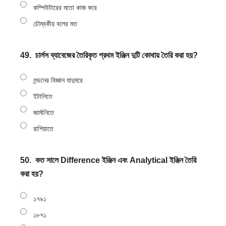
কম্পিউটারের মতো কাজ করে
চৌম্বকীয় বলের মত
49.
চার্লস ব্যাবেজের তৈরিকৃত প্রথম ইঞ্জিন দুটি কোথায় তৈরি করা হয়?
লন্ডনের বিজ্ঞান যাদুঘরে
ইটালিতে
জার্মানিতে
রাশিয়াতে
50.
কত সালে Difference ইঞ্জিন এবং Analytical ইঞ্জিন তৈরি
করা হয়?
১৭৯১
১৮৭১