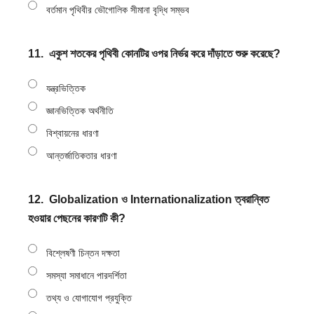
বর্তমান পৃথিবীর ভৌগোলিক সীমানা বৃদ্ধি সম্ভব
11.
একুশ শতকের পৃথিবী কোনটির ওপর নির্ভর করে দাঁড়াতে শুরু করেছে?
যন্ত্রভিত্তিক
জ্ঞানভিত্তিক অর্থনীতি
বিশ্বায়নের ধারণা
আন্তর্জাতিকতার ধারণা
12.
Globalization ও Internationalization ত্বরান্বিত
হওয়ার পেছনের কারণটি কী?
বিশ্লেষণী চিন্তন দক্ষতা
সমস্যা সমাধানে পারদর্শিতা
তথ্য ও যোগাযোগ প্রযুক্তি