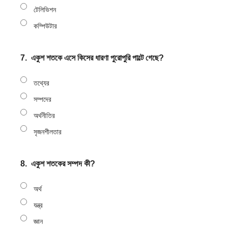
টেলিভিশন
কম্পিউটার
7.
একুশ শতকে এসে কিসের ধারণা পুরোপুরি পাল্টে গেছে?
তথ্যের
সম্পদের
অর্থনীতির
সৃজনশীলতার
8.
একুশ শতকের সম্পদ কী?
অর্থ
যন্ত্র
জ্ঞান