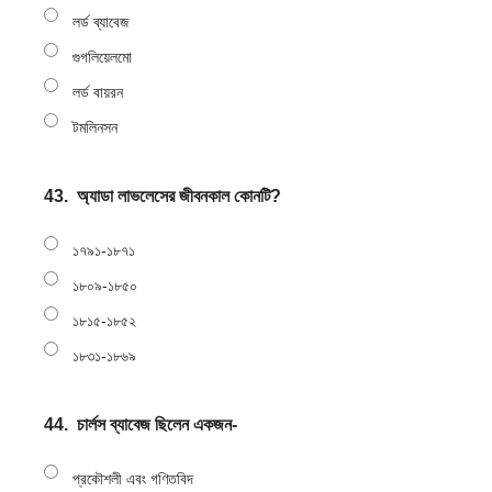
লর্ড ব্যাবেজ
গুগলিয়েলমো
লর্ড বায়রন
টমলিনসন
43.
অ্যাডা লাভলেসের জীবনকাল কোনটি?
১৭৯১-১৮৭১
১৮০৯-১৮৫০
১৮১৫-১৮৫২
১৮৩১-১৮৬৯
44.
চার্লস ব্যাবেজ ছিলেন একজন-
প্রকৌশলী এবং গণিতবিদ