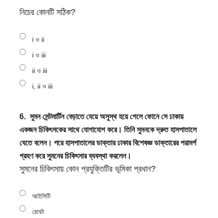
নিচের কোনটি সঠিক?
i ও ii
i ও iii
ii ও iii
i, ii ও iii
6.
সুমন সেন্টমার্টিন বেড়াতে যেয়ে অসুস্থ হয়ে গেলে ফোনে সে ঢাকায়
একজন চিকিৎসকের সাথে যোগাযোগ করে। তিনি সুমনকে দ্রুত হাসপাতালে
যেতে বলেন। পরে হাসপাতালের ডাক্তার ঢাকার বিশেষজ্ঞ ডাক্তারের পরামর্শ
গ্রহণ করে সুমনের চিকিৎসার ব্যবস্থা করলেন।
সুমনের চিকিৎসায় কোন প্রযুক্তিটির ভূমিকা প্রধান?
আইসিটি
রোবট