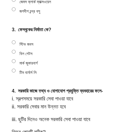
জেমস ক্লার্ক ম্যাক্সওয়েল
জগদীশ চন্দ্র বসু
3.
ফেসবুকের নির্মাতা কে?
স্টিভ জবস
বিল গেটস
মার্ক জুকারবার্গ
টিম বার্নার্স লি
4.
সরকারি কাজে তথ্য ও যোগাযোগ প্রযুক্তি ব্যবহারের ফলে-
i. স্বল্পসময়ে সরকারি সেবা পাওয়া যাবে
ii. সরকারি সেবার মান উন্নত হবে
iii. ছুটির দিনেও অনেক সরকারি সেবা পাওয়া যাবে