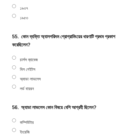
১৯৩৭
১৯৫৩
55.
কোন ব্যক্তি অ্যালগরিদম প্রোগ্রামিংয়ের ধারণাটি প্রথম প্রকাশ
করেছিলেন?
চার্লস ব্যাবেজ
বিল গেইটস
অ্যাডা লাভলেস
লর্ড বায়রন
56.
অ্যাডা লাভলেস কোন বিষয়ে বেশি আগ্রহী ছিলেন?
কম্পিউটার
ইংরেজি