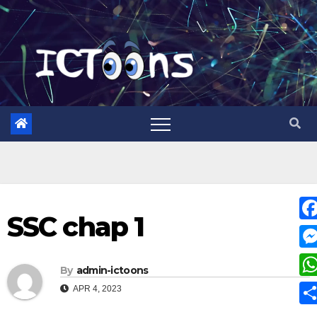
SSC chap 1
F
a
M
By
admin-ictoons
c
e
W
APR 4, 2023
e
s
h
S