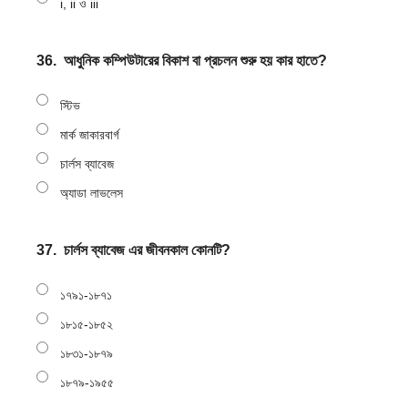
i, ii ও iii
36.
আধুনিক কম্পিউটারের বিকাশ বা প্রচলন শুরু হয় কার হাতে?
স্টিভ
মার্ক জাকারবার্গ
চার্লস ব্যাবেজ
অ্যাডা লাভলেস
37.
চার্লস ব্যাবেজ এর জীবনকাল কোনটি?
১৭৯১-১৮৭১
১৮১৫-১৮৫২
১৮৩১-১৮৭৯
১৮৭৯-১৯৫৫