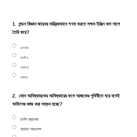
b
s
a
h
o
e
t
a
o
n
1.
লন্ডন বিজ্ঞান জাদুঘর যান্ত্রিকভাবে গণনা করতে সক্ষম ইঞ্জিন কত সালে
s
r
k
তৈরি করে?
g
A
e
e
p
১৮৩৩
r
p
১৮৪২
১৯৫৩
১৯৯১
2.
কোন আবিষ্কারকের আবিষ্কারের ফলে আজকের পৃথিবীতে ঘরে বসেই
অফিসের কাজ করা সম্ভব হচ্ছে?
চার্লস ব্যাবেজ
অ্যাডা লাভলেস