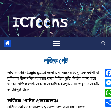
লজিক গেট
লজিক গেট (
Logic gate
) হলো এক ধরনের বৈদ্যুতিক বর্তনী যা 
বুলিয়ান বীজগণিত ব্যবহার করে বিভিন্ন যুক্তি নির্ভর কাজ করে 
F
থাকে। লজিক গেটে এক বা একাধিক ইনপুট এবং শুধুমাত্র একটি 
a
আউটপুট থাকে।
M
c
e
লজিক গেটের প্রকারভেদঃ
W
e
s
লজিক গেটকে সাধারণত ২ ভাগে ভাগ করা যায়। যথাঃ
h
S